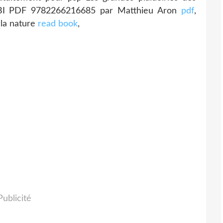
OBI PDF 9782266216685 par Matthieu Aron
pdf
,
 la nature
read book
,
Publicité