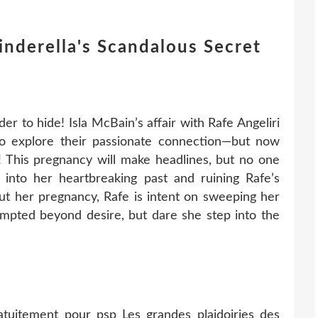
nderella's Scandalous Secret
er to hide! Isla McBain’s affair with Rafe Angeliri
o explore their passionate connection—but now
y! This pregnancy will make headlines, but no one
 into her heartbreaking past and ruining Rafe’s
out her pregnancy, Rafe is intent on sweeping her
tempted beyond desire, but dare she step into the
atuitement pour psp Les grandes plaidoiries des