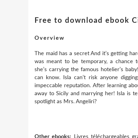
Free to download ebook Ci
Overview
The maid has a secret And it’s getting hard
was meant to be temporary, a chance t
she’s carrying the famous hotelier’s bab
can know. Isla can’t risk anyone digging
impeccable reputation. After learning ab
away to Sicily and marrying her! Isla is 
spotlight as Mrs. Angeliri?
Other ebooks:
Livres téléchargeables gr