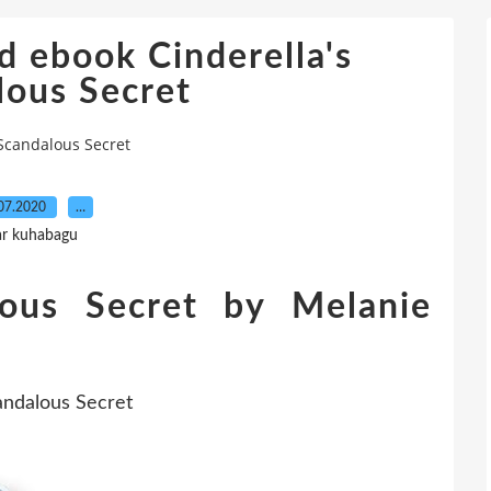
d ebook Cinderella's
lous Secret
 Scandalous Secret
07.2020
…
ar kuhabagu
alous Secret by Melanie